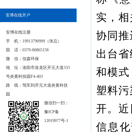
实，相
安博在线开户
协同推
安博在线注册
手 机：19913790999（张总）
出台省
固 话：0379-80865158
微 信：佳森环保
地 址：洛阳市洛龙区开元大道333
和模式
号炎黄科技园F4-403
路 线：驾车到开元大道炎黄科技
塑料污
园
微信扫一扫：
开。近
豫ICP备
12019977号-1
信息化