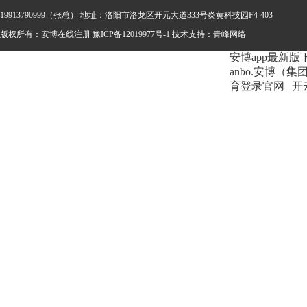
19913790999（张总） 地址：洛阳市洛龙区开元大道333号炎黄科技园F4-403
版权所有：安博在线注册
豫ICP备12019977号-1 技术支持：
青峰网络
安博app最新版
anbo.安博（
育登录官网
|
开