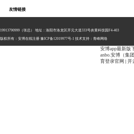
友情链接
19913790999（张总） 地址：洛阳市洛龙区开元大道333号炎黄科技园F4-403
版权所有：安博在线注册
豫ICP备12019977号-1 技术支持：
青峰网络
安博app最新版
anbo.安博（
育登录官网
|
开