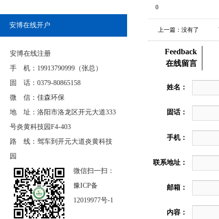
0
安博在线开户
上一篇：没有了
Feedback
安博在线注册
在线留言
手 机：19913790999（张总）
固 话：0379-80865158
姓名：
微 信：佳森环保
地 址：洛阳市洛龙区开元大道333
固话：
号炎黄科技园F4-403
手机：
路 线：驾车到开元大道炎黄科技
园
联系地址：
微信扫一扫：
豫ICP备
邮箱：
12019977号-1
内容：