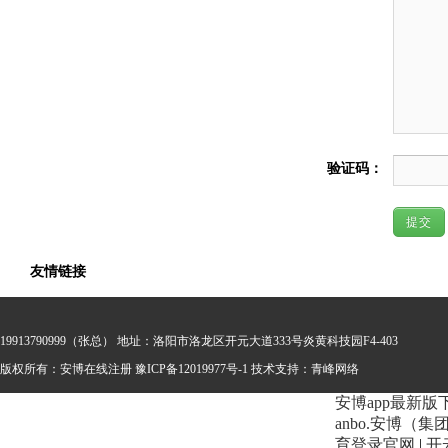
验证码：
提交
友情链接
19913790999（张总） 地址：洛阳市洛龙区开元大道333号炎黄科技园F4-403
版权所有：安博在线注册
豫ICP备12019977号-1 技术支持：
青峰网络
安博app最新版
anbo.安博（
育登录官网
|
开