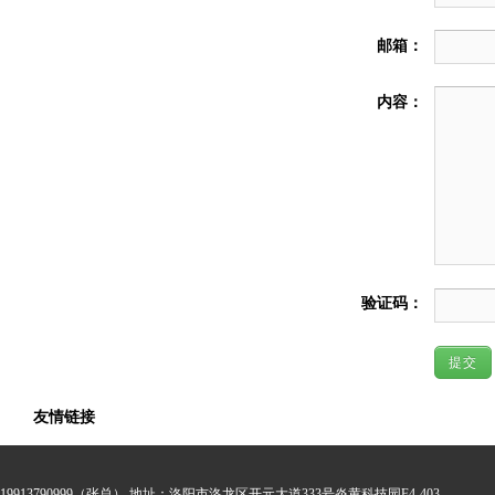
邮箱：
内容：
验证码：
提交
友情链接
19913790999（张总） 地址：洛阳市洛龙区开元大道333号炎黄科技园F4-403