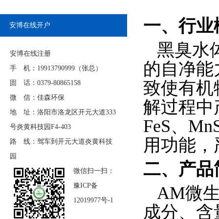
一、
行业
安博在线开户
黑臭水
安博在线注册
的自净能
手 机：19913790999（张总）
致使有机
固 话：0379-80865158
微 信：佳森环保
解过程中
地 址：洛阳市洛龙区开元大道333
FeS
、
Mn
号炎黄科技园F4-403
用功能，
路 线：驾车到开元大道炎黄科技
园
二、
产品
微信扫一扫：
豫ICP备
AM
微
12019977号-1
成分、含