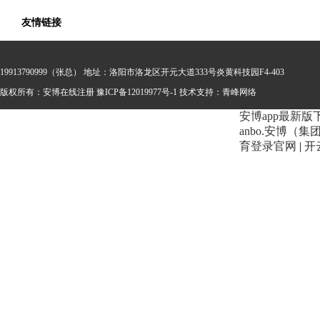
友情链接
19913790999（张总） 地址：洛阳市洛龙区开元大道333号炎黄科技园F4-403
版权所有：安博在线注册
豫ICP备12019977号-1 技术支持：
青峰网络
安博app最新版
anbo.安博（
育登录官网
|
开