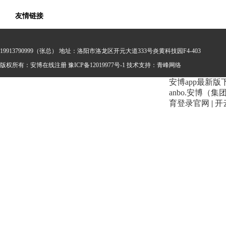
友情链接
19913790999（张总） 地址：洛阳市洛龙区开元大道333号炎黄科技园F4-403
版权所有：安博在线注册
豫ICP备12019977号-1 技术支持：
青峰网络
安博app最新版
anbo.安博（
育登录官网
|
开