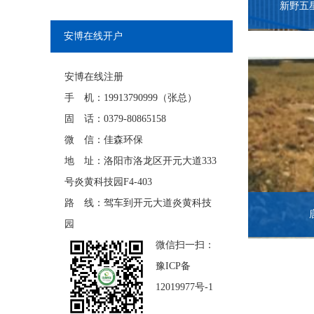
新野五
安博在线开户
安博在线注册
手 机：19913790999（张总）
固 话：0379-80865158
微 信：佳森环保
地 址：洛阳市洛龙区开元大道333
号炎黄科技园F4-403
路 线：驾车到开元大道炎黄科技
园
微信扫一扫：
豫ICP备
12019977号-1