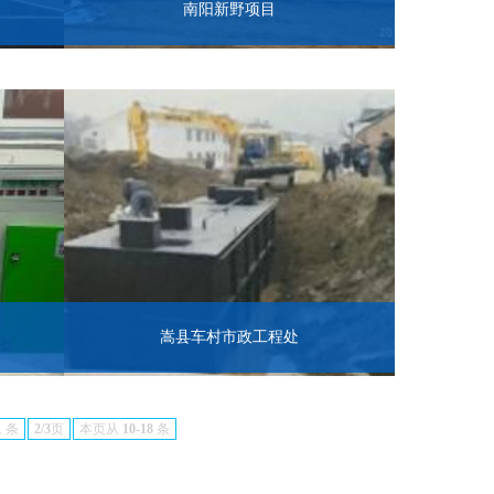
南阳新野项目
嵩县车村市政工程处
1
条
2/3
页
本页从
10-18
条