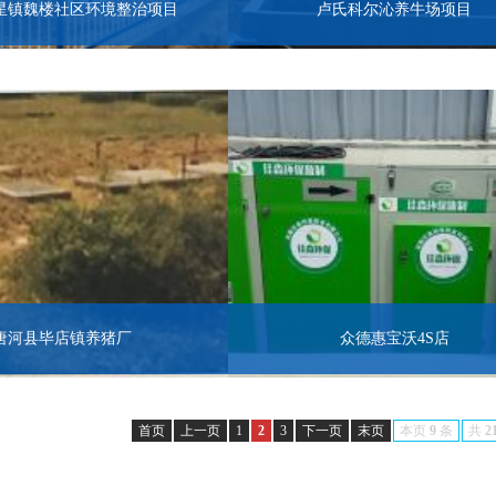
星镇魏楼社区环境整治项目
卢氏科尔沁养牛场项目
唐河县毕店镇养猪厂
众德惠宝沃4S店
首页
上一页
1
2
3
下一页
末页
本页
9
条
共
2