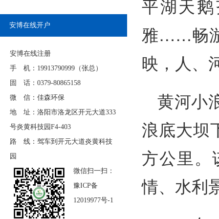
平湖天鹅
安博在线开户
雅……畅
安博在线注册
映，人、
手 机：19913790999（张总）
固 话：0379-80865158
黄河小
微 信：佳森环保
地 址：洛阳市洛龙区开元大道333
浪底大坝下
号炎黄科技园F4-403
路 线：驾车到开元大道炎黄科技
方公里。
园
微信扫一扫：
情、水利
豫ICP备
12019977号-1