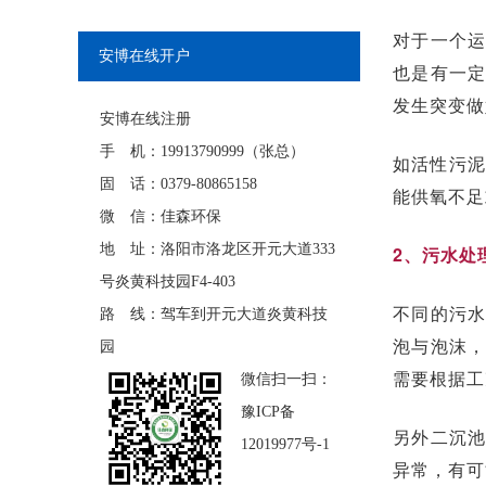
对于一个
安博在线开户
也是有一
发生突变做
安博在线注册
手 机：19913790999（张总）
如活性污泥
固 话：0379-80865158
能供氧不足
微 信：佳森环保
地 址：洛阳市洛龙区开元大道333
2
、污水处
号炎黄科技园F4-403
不同的污
路 线：驾车到开元大道炎黄科技
泡与泡沫
园
需要根据工
微信扫一扫：
豫ICP备
另外二沉
12019977号-1
异常，有可