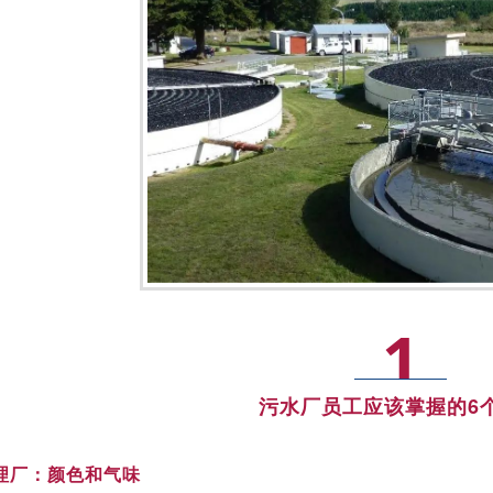
1
紧紧围
污水厂员工应该掌握的6
绕“一泓清
水永续北
理厂：
颜色和气味
上”的目标