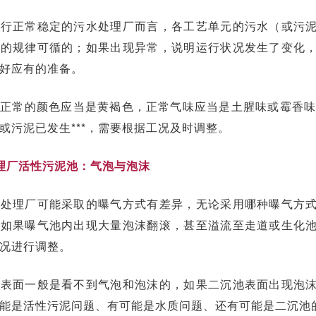
定位，以沿
运行正常稳定的污水处理厂而言，各工艺单元的污水（或污
湖4县
定的规律可循的；如果出现异常，说明运行状况发生了变化
（市、区）
好应有的准备。
为重点，推
动全口径污
正常的颜色应当是黄褐色，正常气味应当是土腥味或霉香味，
染防治，减
或污泥已发生***，需要根据工况及时调整。
少入河湖污
染负荷，持
理厂活性污泥池：
气泡与泡沫
续改善水生
水处理厂可能采取的曝气方式有差异，无论采用哪种曝气方
态环境，*
**提升水
，如果曝气池内出现大量泡沫翻滚，甚至溢流至走道或生化
生态服务功
况进行调整。
能，为南水
池表面一般是看不到气泡和泡沫的，如果二沉池表面出现泡
北调东线供
能是活性污泥问题、有可能是水质问题、还有可能是二沉池
水提供有力