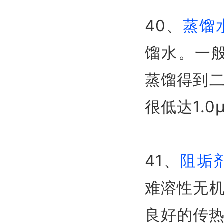
40、
蒸馏
馏水。一般
蒸馏得到
很低达1.0
41、
阻垢
难溶性无
良好的传