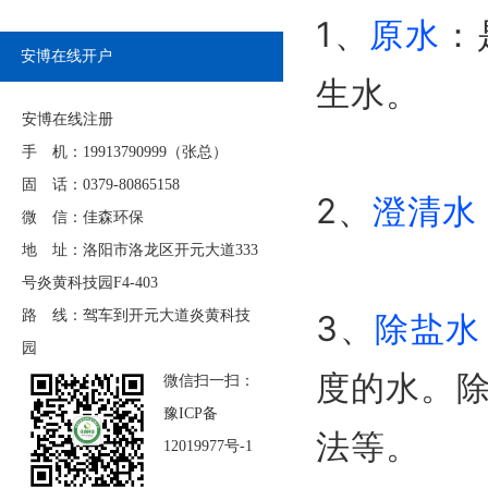
1、
原水
：
安博在线开户
生水。
安博在线注册
手 机：19913790999（张总）
固 话：0379-80865158
2、
澄清水
微 信：佳森环保
地 址：洛阳市洛龙区开元大道333
号炎黄科技园F4-403
路 线：驾车到开元大道炎黄科技
3、
除盐水
园
度的水。
微信扫一扫：
豫ICP备
法等。
12019977号-1