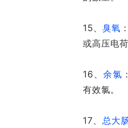
15、
臭氧
或高压电
16、
余氯
有效氯。
17、
总大