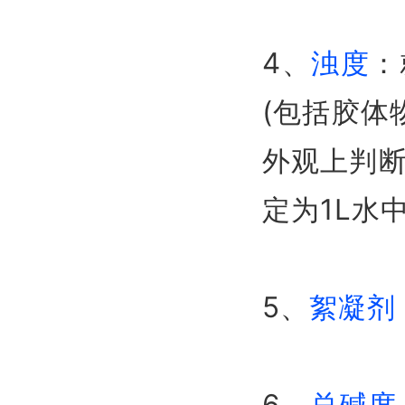
4、
浊度
：
(包括胶体
外观上判
定为1L水
5、
絮凝剂