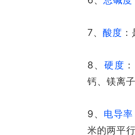
6、
总碱度
7、
酸度
：
8、
硬度
：
钙、镁离
9、
电导率
米的两平