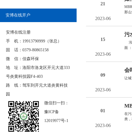
21
MB
那么
安博在线开户
2023-06
安博在线注册
污
15
手 机：19913790999（张总）
汛期
面 
固 话：0379-80865158
2023-06
微 信：佳森环保
地 址：洛阳市洛龙区开元大道333
会
09
号炎黄科技园F4-403
让城
路 线：驾车到开元大道炎黄科技
2023-06
园
微信扫一扫：
M
01
豫ICP备
在污
类，
12019977号-1
2023-06